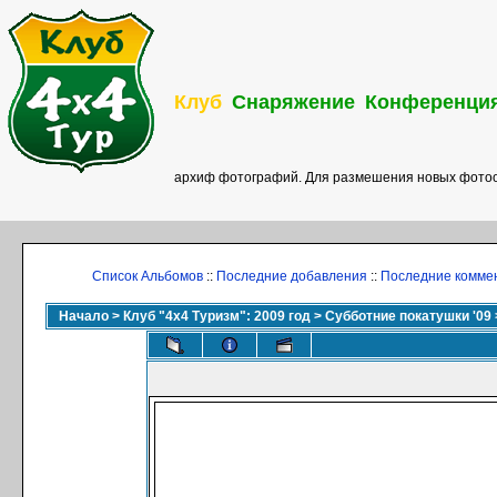
Клуб
Снаряжение
Конференци
архиф фотографий. Для размешения новых фотоо
Список Альбомов
::
Последние добавления
::
Последние комме
Начало
>
Клуб "4х4 Туризм": 2009 год
>
Субботние покатушки '09