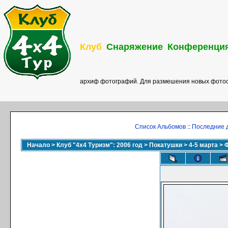
Клуб
Снаряжение
Конференци
архиф фотографий. Для размешения новых фотоо
Список Альбомов
::
Последние 
Начало
>
Клуб "4х4 Туризм": 2006 год
>
Покатушки
>
4-5 марта
>
Ф