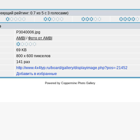
екущий рейтинг: 0.7 из 5 с 3 голосами)
е
P3040006.jpg
AMBI
/
Фото от AMBI
69 KB
800 x 600 пикселов
141 раз
http://www.4x4typ.ru/board/gallery/displayimage.php?pos=-21452
Добавить в избранные
Powered by
Coppermine Photo Gallery