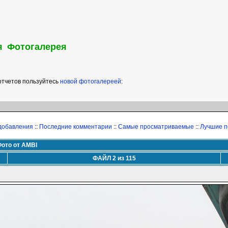
я
Фотогалерея
тчетов пользуйтесь
новой фотогалереей
:
добавления
::
Последние комментарии
::
Самые просматриваемые
::
Лучшие п
ото от AMBI
ФАЙЛ 2 из 115