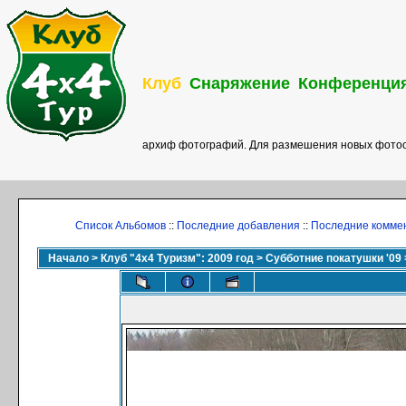
Клуб
Снаряжение
Конференци
архиф фотографий. Для размешения новых фотоо
Список Альбомов
::
Последние добавления
::
Последние комме
Начало
>
Клуб "4х4 Туризм": 2009 год
>
Субботние покатушки '09