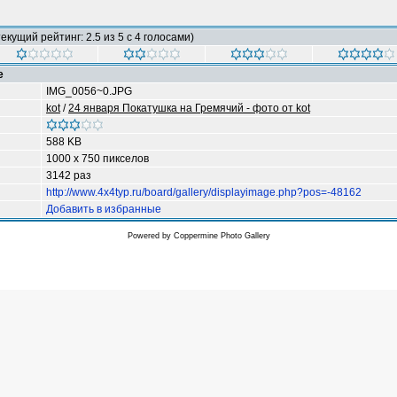
екущий рейтинг: 2.5 из 5 с 4 голосами)
е
IMG_0056~0.JPG
kot
/
24 января Покатушка на Гремячий - фото от kot
588 KB
1000 x 750 пикселов
3142 раз
http://www.4x4typ.ru/board/gallery/displayimage.php?pos=-48162
Добавить в избранные
Powered by
Coppermine Photo Gallery