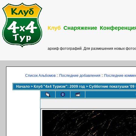
Клуб
Снаряжение
Конференци
архиф фотографий. Для размешения новых фотоо
Список Альбомов
::
Последние добавления
::
Последние комме
Начало
>
Клуб "4х4 Туризм": 2009 год
>
Субботние покатушки '09