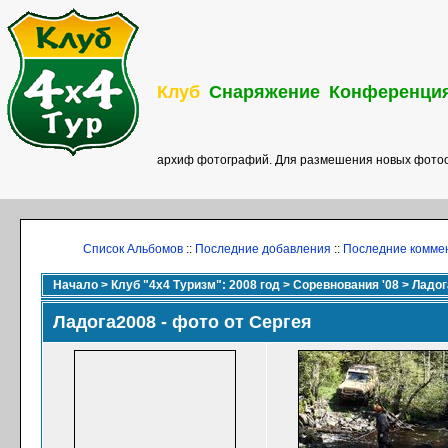
Клуб
Снаряжение
Конференци
архиф фотографий. Для размешения новых фотоо
Список Альбомов
::
Последние добавления
::
Последние комме
Начало
>
Клуб "4х4 Туризм": 2008 год
>
Соревнования '08
>
Ладог
Ладога2008 - фото от Сергея