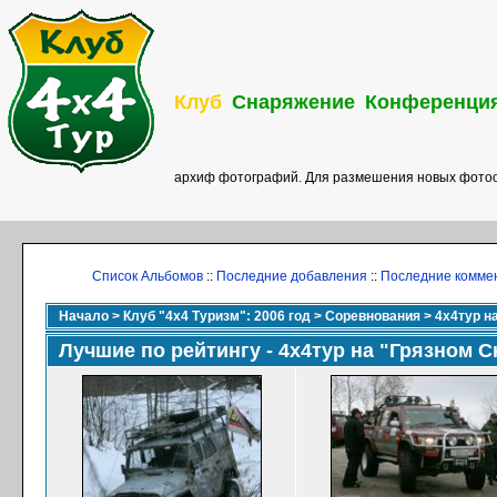
Клуб
Снаряжение
Конференци
архиф фотографий. Для размешения новых фотоо
Список Альбомов
::
Последние добавления
::
Последние комме
Начало
>
Клуб "4х4 Туризм": 2006 год
>
Соревнования
>
4х4тур н
Лучшие по рейтингу - 4х4тур на "Грязном Сн